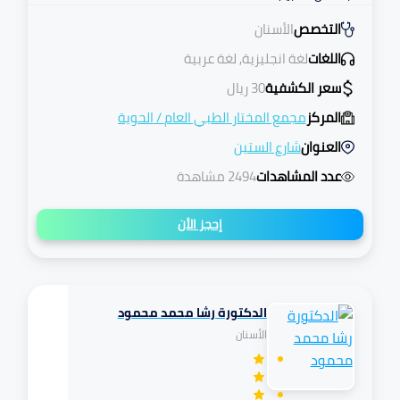
التخصص
الأسنان
اللغات
لغة انجليزية, لغة عربية
سعر الكشفية
30
ريال
المركز
مجمع المختار الطبي العام
/
الحوية
العنوان
شارع الستين
عدد المشاهدات
2494 مشاهدة
إحجز الأن
الدكتورة رشا محمد محمود
تكافل
الأسنان
مرهم