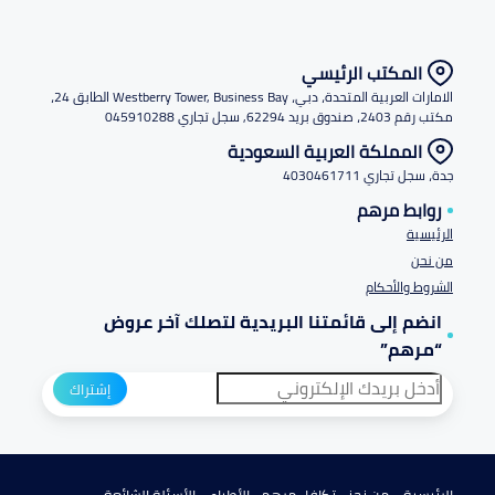
المكتب الرئيسي
الامارات العربية المتحدة، دبي، Westberry Tower, Business Bay الطابق 24،
مكتب رقم 2403، صندوق بريد 62294, سجل تجاري 045910288
المملكة العربية السعودية
جدة، سجل تجاري 4030461711
روابط مرهم
الرئيسية
من نحن
الشروط والأحكام
انضم إلى قائمتنا البريدية لتصلك آخر عروض
“مرهم”
إشتراك
الرئيسية
من نحن
تكافل مرهم
الأطباء
الأسئلة الشائعة