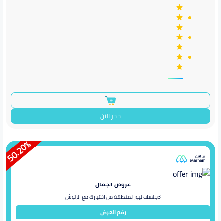
حجز الان
%
50.20
عروض الجمال
3جلسات ليور لمنطقة من اختيارك مع الرتوش
رقم العرض