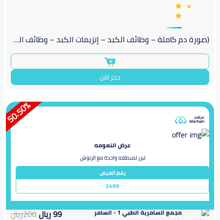
(صورة دم كاملة – وظائف الكبد – إنزيمات الكبد – وظائف الكلى – وظائف الكلى 2 – كوليسترول – الدهون الثلاثية – الدهون النافعة – الدهون الضارة – سكر صيام – تحليل البول الكامل)
حجز الان
%
50.50
عرض النعومه
ليزر لمنطقه واحدة مع الرتوش
رقم العرض
2499
مجمع السامرية الطبي 1 - السامر
99
ريال
200
ريال