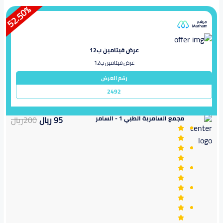
%
52.50
عرض فيتامين ب12
عرض فيتامين ب12
رقم العرض
2492
مجمع السامرية الطبي 1 - السامر
95
ريال
200
ريال