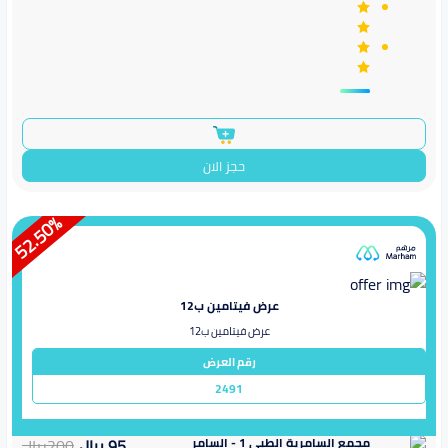
حجز الان
%
52.50
عرض فيتامين ب12
عرض فيتامين ب12
رقم العرض
2491
مجمع السامرية الطبي 1 - السامر
95
ريال
200
ريال