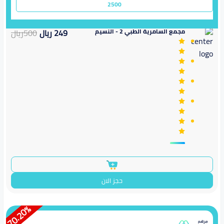
2500
مجمع السامرية الطبي 2 - النسيم
249
ريال
500
ريال
حجز الان
%
70.20