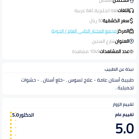
التخصص
الأسنان
اللغات
لغة انجليزية, لغة عربية
سعر الكشفية
30
ريال
المركز
مجمع المختار الطبي العام
/
الحوية
العنوان
شارع الستين
عدد المشاهدات
1049 مشاهدة
نبذة عن الطبيب
طبيبة أسنان عامة - علاج تسوس . -خلع أسنان . - حشوات
تجميلية .
تقييم الزوار
الدكتور
5.0
تقييم عام
5.0