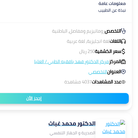
معلومات عامة
نبذة عن الطبيب
التخصص
روماتيزيم ومفاصل, الباطنية
اللغات
لغة انجليزية, لغة عربية
سعر الكشفية
250
ريال
المركز
مركز الدكتور فهد بافقيه الطبي
/
العليا
العنوان
التخصصي
عدد المشاهدات
4037 مشاهدة
إحجز الأن
الدكتور محمد غياث
الصدرية و الجهاز التنفسي