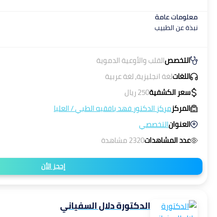
معلومات عامة
نبذة عن الطبيب
التخصص
القلب والأوعية الدموية
اللغات
لغة انجليزية, لغة عربية
سعر الكشفية
250
ريال
المركز
مركز الدكتور فهد بافقيه الطبي
/
العليا
العنوان
التخصصي
عدد المشاهدات
2320 مشاهدة
إحجز الأن
الدكتورة دلال السفياني