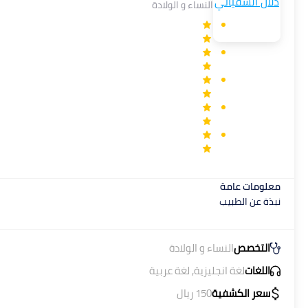
النساء و الولادة
معلومات عامة
نبذة عن الطبيب
التخصص
النساء و الولادة
اللغات
لغة انجليزية, لغة عربية
سعر الكشفية
150
ريال