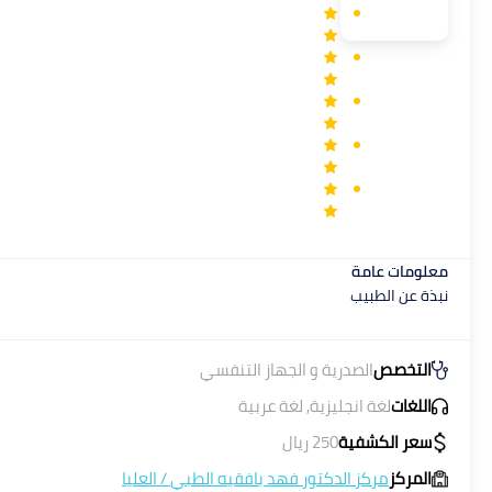
معلومات عامة
نبذة عن الطبيب
التخصص
الصدرية و الجهاز التنفسي
اللغات
لغة انجليزية, لغة عربية
سعر الكشفية
250
ريال
المركز
مركز الدكتور فهد بافقيه الطبي
/
العليا