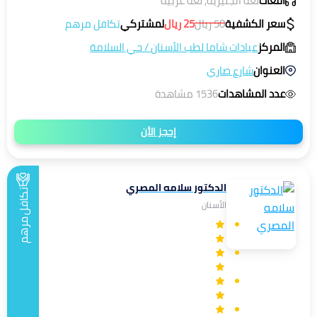
اللغات
لغة انجليزية, لغة عربية
سعر الكشفية
50
ريال
25
ريال
لمشتركي
تكافل مرهم
المركز
عيادات شاما لطب الأسنان
/
حي السلامة
العنوان
شارع صاري
عدد المشاهدات
1536 مشاهدة
إحجز الأن
الدكتور سلامه المصري
تكافل
الأسنان
مرهم