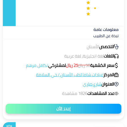
معلومات عامة
نبذة عن الطبيب
التخصص
الأسنان
اللغات
لغة انجليزية, لغة عربية
سعر الكشفية
50
ريال
25
ريال
لمشتركي
تكافل مرهم
المركز
عيادات شاما لطب الأسنان
/
حي السلامة
العنوان
شارع صاري
عدد المشاهدات
1826 مشاهدة
إحجز الأن