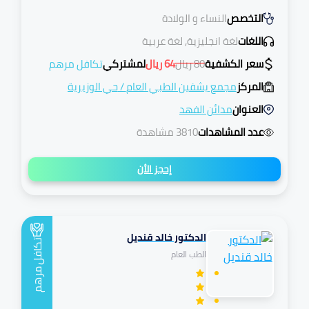
التخصص
النساء و الولادة
اللغات
لغة انجليزية, لغة عربية
سعر الكشفية
80
ريال
64
ريال
لمشتركي
تكافل مرهم
المركز
مجمع يشفين الطبي العام
/
حي الوزيرية
العنوان
مدائن الفهد
عدد المشاهدات
3810 مشاهدة
إحجز الأن
الدكتور خالد قنديل
تكافل
الطب العام
مرهم