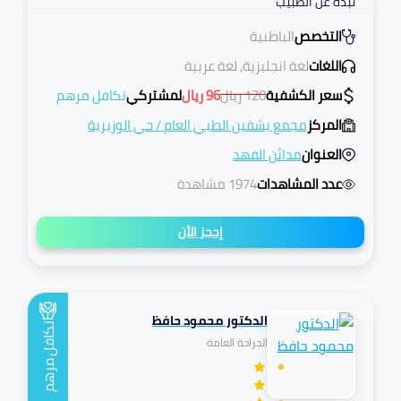
نبذة عن الطبيب
التخصص
الباطنية
اللغات
لغة انجليزية, لغة عربية
سعر الكشفية
120
ريال
96
ريال
لمشتركي
تكافل مرهم
المركز
مجمع يشفين الطبي العام
/
حي الوزيرية
العنوان
مدائن الفهد
عدد المشاهدات
1974 مشاهدة
إحجز الأن
الدكتور محمود حافظ
تكافل
الجراحة العامة
مرهم