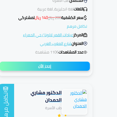
التخصص
طب الأسرة
اللغات
لغة انجليزية, لغة عربية
سعر الكشفية
200
ريال
140
ريال
لمشتركي
تكافل مرهم
المركز
عيادات القمر لالونا
/
حي الحمراء
العنوان
شارع المغرب العربي
عدد المشاهدات
1106 مشاهدة
إحجز الأن
الدكتور مشاري
تكافل
الحمدان
طب الأسرة
مرهم