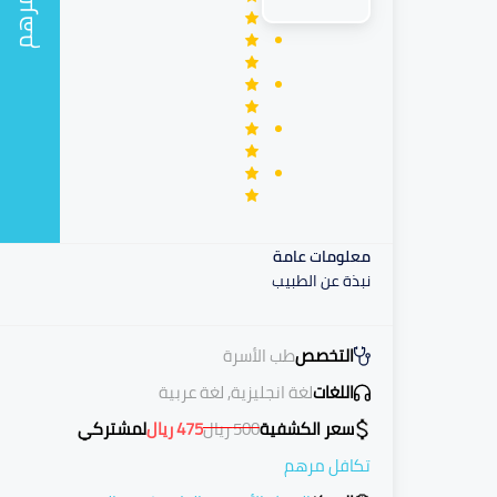
مرهم
معلومات عامة
نبذة عن الطبيب
التخصص
طب الأسرة
اللغات
لغة انجليزية, لغة عربية
سعر الكشفية
500
ريال
475
ريال
لمشتركي
تكافل مرهم