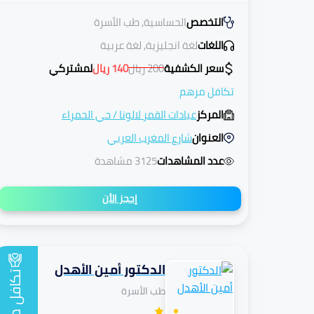
التخصص
الحساسية, طب الأسرة
اللغات
لغة انجليزية, لغة عربية
سعر الكشفية
200
ريال
140
ريال
لمشتركي
تكافل مرهم
المركز
عيادات القمر لالونا
/
حي الحمراء
العنوان
شارع المغرب العربي
عدد المشاهدات
3125 مشاهدة
إحجز الأن
الدكتور أمين الأهدل
تكافل
طب الأسرة