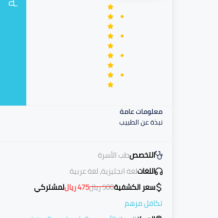
معلومات عامة
نبذة عن الطبيب
التخصص
طب الأسرة
اللغات
لغة انجليزية, لغة عربية
سعر الكشفية
500
ريال
475
ريال
لمشتركي
تكافل مرهم