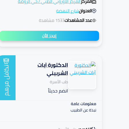
المركز
المركز الأوروبي الطبي
/
حي الروضة
العنوان
شارع النهضة
عدد المشاهدات
1533 مشاهدة
إحجز الأن
الدكتورة آيات
تكافل
الشربيني
طب الأسرة
مرهم
انضم حديثاً
معلومات عامة
نبذة عن الطبيب