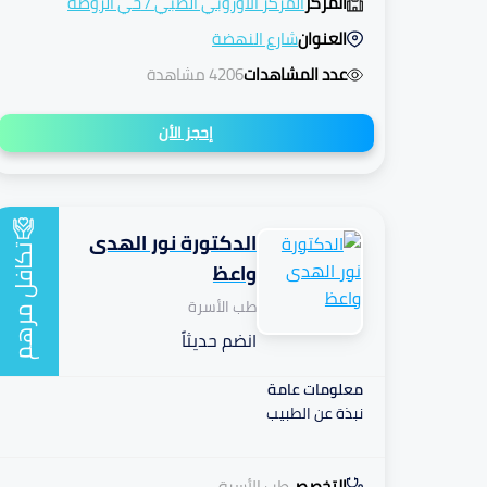
المركز
المركز الأوروبي الطبي
/
حي الروضة
العنوان
شارع النهضة
عدد المشاهدات
4206 مشاهدة
إحجز الأن
الدكتورة نور الهدى
تكافل
واعظ
طب الأسرة
مرهم
انضم حديثاً
معلومات عامة
نبذة عن الطبيب
التخصص
طب الأسرة