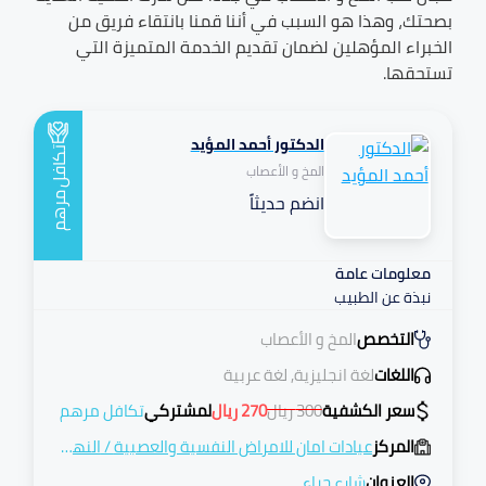
بصحتك، وهذا هو السبب في أننا قمنا بانتقاء فريق من
الخبراء المؤهلين لضمان تقديم الخدمة المتميزة التي
تستحقها.
الدكتور أحمد المؤيد
تكافل
المخ و الأعصاب
انضم حديثاً
مرهم
معلومات عامة
نبذة عن الطبيب
التخصص
المخ و الأعصاب
اللغات
لغة انجليزية, لغة عربية
سعر الكشفية
300
ريال
270
ريال
لمشتركي
تكافل مرهم
المركز
عيادات امان للامراض النفسية والعصبية
/
النهضة
العنوان
شارع حراء