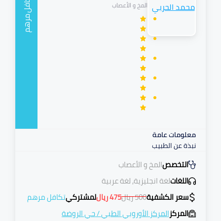
تكافل
المخ و الأعصاب
مرهم
معلومات عامة
نبذة عن الطبيب
التخصص
المخ و الأعصاب
اللغات
لغة انجليزية, لغة عربية
سعر الكشفية
500
ريال
475
ريال
لمشتركي
تكافل مرهم
المركز
المركز الأوروبي الطبي
/
حي الروضة