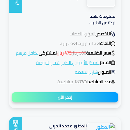
معلومات عامة
نبذة عن الطبيب
التخصص
المخ و الأعصاب
اللغات
لغة انجليزية, لغة عربية
سعر الكشفية
500
ريال
475
ريال
لمشتركي
تكافل مرهم
المركز
المركز الأوروبي الطبي
/
حي الروضة
العنوان
شارع النهضة
عدد المشاهدات
1897 مشاهدة
إحجز الأن
الدكتور محمد الحربي