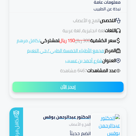
معلومات عامة
نبذة عن الطبيب
التخصص
المخ و الأعصاب
اللغات
لغة انجليزية, لغة عربية
سعر الكشفية
300
ريال
150
ريال
لمشتركي
تكافل مرهم
المركز
مجمع الأطباء الخمسة الطبي
/
حي النعيم
العنوان
شارع أحمد بن عسيب
عدد المشاهدات
6467 مشاهدة
إحجز الأن
الدكتور عبدالرحمن بوقس
تكافل
المخ و الأعصاب
انضم حديثاً
مرهم