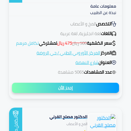
معلومات عامة
نبذة عن الطبيب
التخصص
المخ و الأعصاب
اللغات
لغة انجليزية, لغة عربية
سعر الكشفية
500
ريال
475
ريال
لمشتركي
تكافل مرهم
المركز
المركز الأوروبي الطبي
/
حي الروضة
العنوان
شارع النهضة
عدد المشاهدات
5065 مشاهدة
إحجز الأن
الدكتور مصلح القرني
تكافل
المخ و الأعصاب