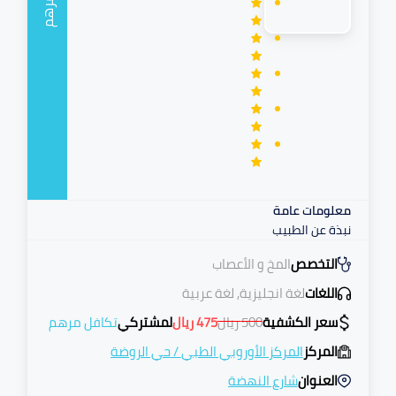
مرهم
معلومات عامة
نبذة عن الطبيب
التخصص
المخ و الأعصاب
اللغات
لغة انجليزية, لغة عربية
سعر الكشفية
500
ريال
475
ريال
لمشتركي
تكافل مرهم
المركز
المركز الأوروبي الطبي
/
حي الروضة
العنوان
شارع النهضة