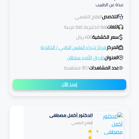
نبذة عن الطبيب
التخصص
العلاج النفسي
اللغات
لغة انجليزية, لغة عربية
سعر الكشفية
400
ريال
المركز
مركز خبراء النفس الطبي
/
الخالدية
العنوان
طريق الأمير سلطان
عدد المشاهدات
907 مشاهدة
إحجز الأن
الدكتور أكمل مصطفى
تكافل
العلاج النفسي
مرهم