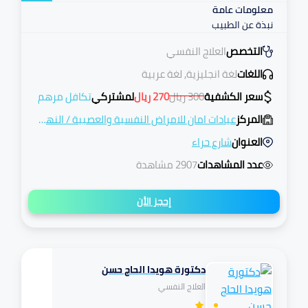
معلومات عامة
نبذة عن الطبيب
التخصص
العلاج النفسي
اللغات
لغة انجليزية, لغة عربية
سعر الكشفية
300
ريال
270
ريال
لمشتركي
تكافل مرهم
المركز
عيادات امان للامراض النفسية والعصبية
/
النهضة
العنوان
شارع حراء
عدد المشاهدات
2907 مشاهدة
إحجز الأن
دكتورة هويدا الحاج حسن
تكافل
العلاج النفسي