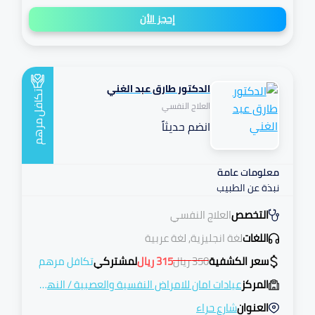
إحجز الأن
الدكتور طارق عبد الغني
تكافل
العلاج النفسي
انضم حديثاً
مرهم
معلومات عامة
نبذة عن الطبيب
التخصص
العلاج النفسي
اللغات
لغة انجليزية, لغة عربية
سعر الكشفية
350
ريال
315
ريال
لمشتركي
تكافل مرهم
المركز
عيادات امان للامراض النفسية والعصبية
/
النهضة
العنوان
شارع حراء