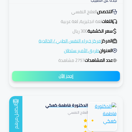
نبذة عن الطبيب
التخصص
العلاج النفسي
اللغات
لغة انجليزية, لغة عربية
سعر الكشفية
300
ريال
المركز
مركز خبراء النفس الطبي
/
الخالدية
العنوان
طريق الأمير سلطان
عدد المشاهدات
2757 مشاهدة
إحجز الأن
الدكتورة فاطمة كعكي
تكافل
العلاج النفسي
مرهم