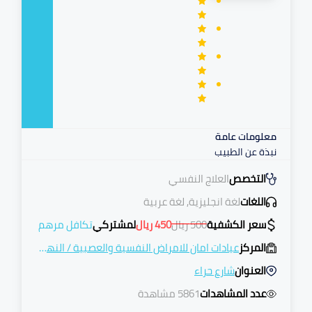
معلومات عامة
نبذة عن الطبيب
التخصص
العلاج النفسي
اللغات
لغة انجليزية, لغة عربية
سعر الكشفية
500
ريال
450
ريال
لمشتركي
تكافل مرهم
المركز
عيادات امان للامراض النفسية والعصبية
/
النهضة
العنوان
شارع حراء
عدد المشاهدات
5861 مشاهدة