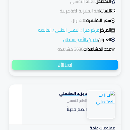
التخصص
العلاج النفسي
اللغات
لغة انجليزية, لغة عربية
سعر الكشفية
400
ريال
المركز
مركز خبراء النفس الطبي
/
الخالدية
العنوان
طريق الأمير سلطان
عدد المشاهدات
3686 مشاهدة
إحجز الأن
د يزيد العشملي
تكافل
العلاج النفسي
انضم حديثاً
مرهم
معلومات عامة