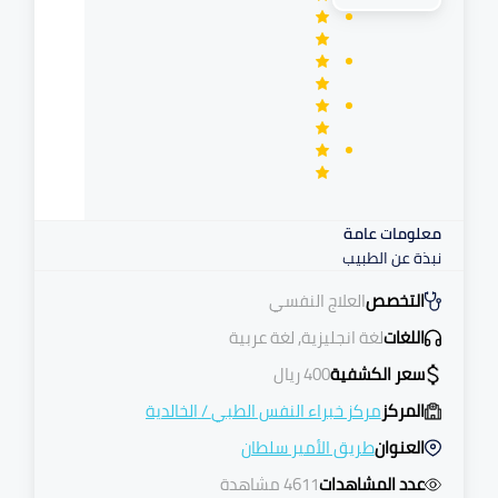
معلومات عامة
نبذة عن الطبيب
التخصص
العلاج النفسي
اللغات
لغة انجليزية, لغة عربية
سعر الكشفية
400
ريال
المركز
مركز خبراء النفس الطبي
/
الخالدية
العنوان
طريق الأمير سلطان
عدد المشاهدات
4611 مشاهدة