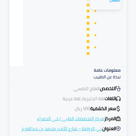
مرهم
معلومات عامة
نبذة عن الطبيب
التخصص
العلاج النفسي
اللغات
لغة انجليزية, لغة عربية
سعر الكشفية
500
ريال
المركز
مركز التخصصات الطبي
/
حي الحمراء
العنوان
حي الروضة – شارع الأمير محمد بن عبدالعزيز