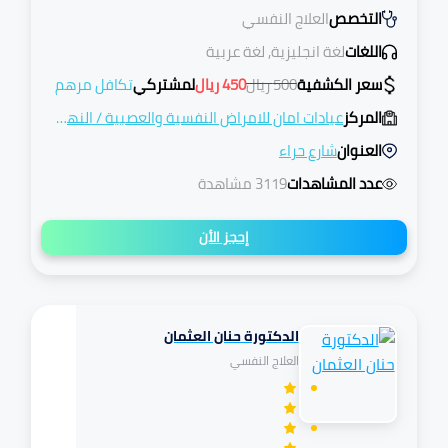
التخصص
العلاج النفسي
اللغات
لغة انجليزية, لغة عربية
سعر الكشفية
500
ريال
450
ريال
لمشتركي
تكافل مرهم
المركز
عيادات امان للامراض النفسية والعصبية
/
النهضة
العنوان
شارع حراء
عدد المشاهدات
3119 مشاهدة
إحجز الأن
الدكتورة حنان العثمان
تكافل
العلاج النفسي
مرهم