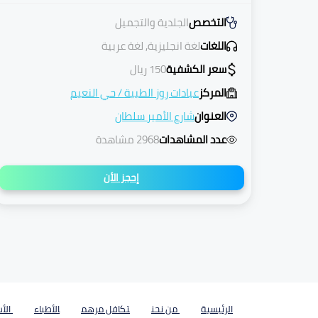
التخصص
الجلدية والتجميل
اللغات
لغة انجليزية, لغة عربية
سعر الكشفية
150
ريال
المركز
عيادات روز الطبية
/
حي النعيم
العنوان
شارع الأمير سلطان
عدد المشاهدات
2968 مشاهدة
إحجز الأن
الرئيسية
من نحن
تكافل مرهم
الأطباء
الأس