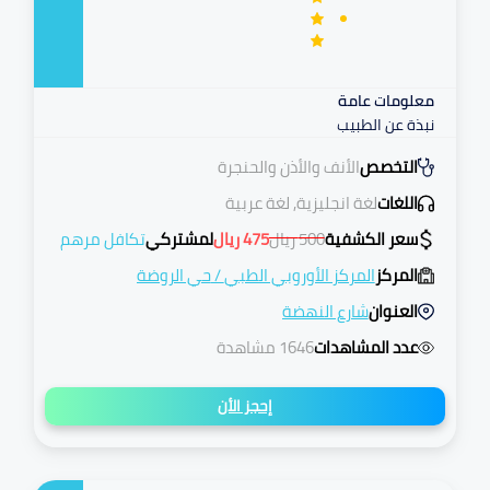
معلومات عامة
نبذة عن الطبيب
التخصص
الأنف والأذن والحنجرة
اللغات
لغة انجليزية, لغة عربية
سعر الكشفية
500
ريال
475
ريال
لمشتركي
تكافل مرهم
المركز
المركز الأوروبي الطبي
/
حي الروضة
العنوان
شارع النهضة
عدد المشاهدات
1646 مشاهدة
إحجز الأن