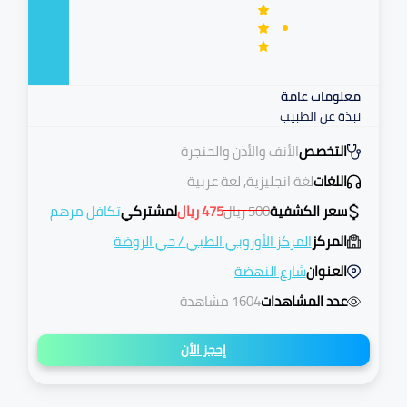
معلومات عامة
نبذة عن الطبيب
التخصص
الأنف والأذن والحنجرة
اللغات
لغة انجليزية, لغة عربية
سعر الكشفية
500
ريال
475
ريال
لمشتركي
تكافل مرهم
المركز
المركز الأوروبي الطبي
/
حي الروضة
العنوان
شارع النهضة
عدد المشاهدات
1604 مشاهدة
إحجز الأن