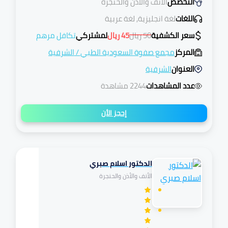
التخصص
الأنف والأذن والحنجرة
اللغات
لغة انجليزية, لغة عربية
سعر الكشفية
50
ريال
45
ريال
لمشتركي
تكافل مرهم
المركز
مجمع صفوة السعودية الطبي
/
الشرفية
العنوان
الشرفية
عدد المشاهدات
2244 مشاهدة
إحجز الأن
الدكتور اسلام صبري
تكافل
الأنف والأذن والحنجرة
مرهم