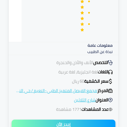
معلومات عامة
نبذة عن الطبيب
التخصص
الأنف والأذن والحنجرة
اللغات
لغة انجليزية, لغة عربية
سعر الكشفية
60
ريال
المركز
مجمع الفيصل المتميز الطبي-النعيم
/
حي النعيم
العنوان
شارع الثلاثين
عدد المشاهدات
1771 مشاهدة
إحجز الأن