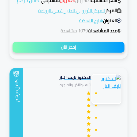
سعر الكشفية
500
ريال
475
ريال
لمشتركي
تكافل مرهم
المركز
المركز الأوروبي الطبي
/
حي الروضة
العنوان
شارع النهضة
عدد المشاهدات
1079 مشاهدة
إحجز الأن
الدكتور نايف البار
تكافل
الأنف والأذن والحنجرة
مرهم