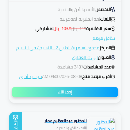
التخصص
الأنف والأذن والحنجرة
اللغات
لغة انجليزية, لغة عربية
سعر الكشفية
115
ريال
103.5
ريال
لمشتركي
تكافل مرهم
المركز
مجمع السامرية الطبي 2 - النسيم
/
حي النسيم
العنوان
ابي ذر الغفاري
عدد المشاهدات
3437 مشاهدة
أقرب موعد متاح
2026-08-08
09:00 AM
مواعيد أخرى
إحجز الأن
الدكتور عبدالعظيم عمار
تكافل
الأنف والأذن والحنجرة