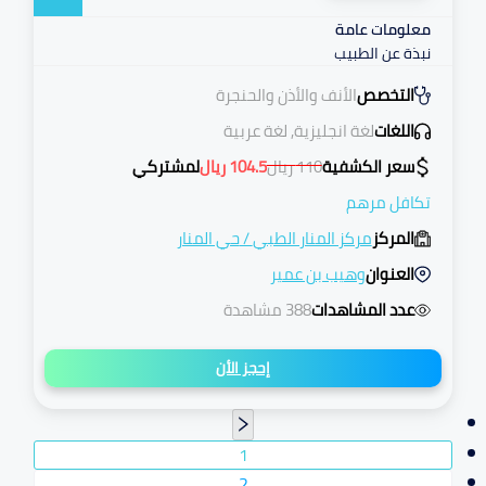
معلومات عامة
نبذة عن الطبيب
التخصص
الأنف والأذن والحنجرة
اللغات
لغة انجليزية, لغة عربية
سعر الكشفية
110
ريال
104.5
ريال
لمشتركي
تكافل مرهم
المركز
مركز المنار الطبي
/
حي المنار
العنوان
وهيب بن عمير
عدد المشاهدات
388 مشاهدة
إحجز الأن
1
2