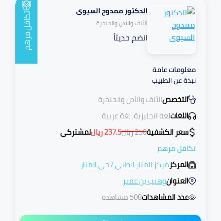
الدكتور ممدوح السيوى
تكافل
الأنف والأذن والحنجرة
انضم حديثاً
مرهم
معلومات عامة
نبذة عن الطبيب
التخصص
الأنف والأذن والحنجرة
اللغات
لغة انجليزية, لغة عربية
سعر الكشفية
250
ريال
237.5
ريال
لمشتركي
تكافل مرهم
المركز
مركز المنار الطبي
/
حي المنار
العنوان
وهيب بن عمير
عدد المشاهدات
508 مشاهدة