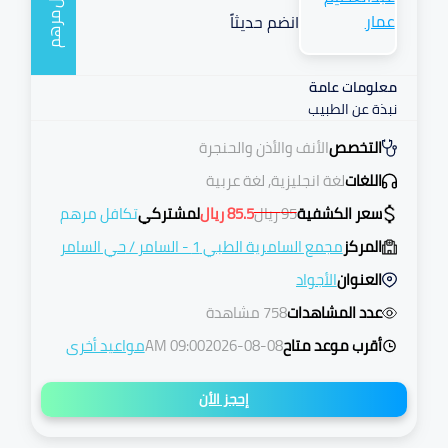
انضم حديثاً
مرهم
معلومات عامة
نبذة عن الطبيب
التخصص
الأنف والأذن والحنجرة
اللغات
لغة انجليزية, لغة عربية
سعر الكشفية
95
ريال
85.5
ريال
لمشتركي
تكافل مرهم
المركز
مجمع السامرية الطبي 1 - السامر
/
حي السامر
العنوان
الأجواد
عدد المشاهدات
758 مشاهدة
أقرب موعد متاح
2026-08-08
09:00 AM
مواعيد أخرى
إحجز الأن