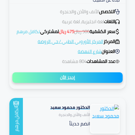
نبذة عن الطبيب
التخصص
الأنف والأذن والحنجرة
اللغات
لغة انجليزية, لغة عربية
سعر الكشفية
500
ريال
475
ريال
لمشتركي
تكافل مرهم
المركز
المركز الأوروبي الطبي
/
حي الروضة
العنوان
شارع النهضة
عدد المشاهدات
804 مشاهدة
إحجز الأن
الدكتور محمود سعيد
تكافل
الأنف والأذن والحنجرة
انضم حديثاً
مرهم