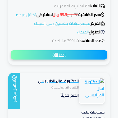
اللغات
لغة انجليزية, لغة عربية
سعر الكشفية
70
ريال
59.5
ريال
لمشتركي
تكافل مرهم
المركز
مجمع عيادات بلغصون
/
حي الفيحاء
العنوان
الفيحاء
عدد المشاهدات
2991 مشاهدة
إحجز الأن
الدكتورة امال الطرابيسي
تكافل
الأنف والأذن والحنجرة
انضم حديثاً
مرهم
معلومات عامة