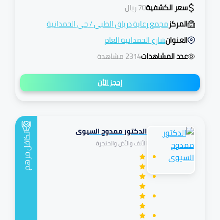
سعر الكشفية
70
ريال
المركز
مجمع رعاية درياق الطبي
/
حي الحمدانية
العنوان
شارع الحمدانية العام
عدد المشاهدات
2314 مشاهدة
إحجز الأن
الدكتور ممدوح السيوى
تكافل
الأنف والأذن والحنجرة
مرهم