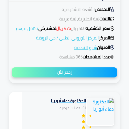
التخصص
الأشعة التشخيصية
اللغات
لغة انجليزية, لغة عربية
سعر الكشفية
500
ريال
475
ريال
لمشتركي
تكافل مرهم
المركز
المركز الأوروبي الطبي
/
حي الروضة
العنوان
شارع النهضة
عدد المشاهدات
965 مشاهدة
إحجز الأن
الدكتورة دعاء أبو ريا
تكافل
الأشعة التشخيصية
مرهم