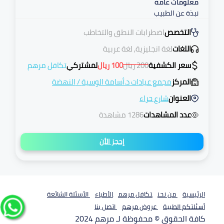
معلومات عامة
نبذة عن الطبيب
التخصص
اضطرابات النطق والتخاطب
اللغات
لغة انجليزية, لغة عربية
سعر الكشفية
200
ريال
100
ريال
لمشتركي
تكافل مرهم
المركز
مجمع عيادات د.أسامة الوسية
/
النهضة
العنوان
شارع حراء
عدد المشاهدات
1286 مشاهدة
إحجز الأن
الرئيسية
من نحن
تكافل مرهم
الأطباء
الأسئلة الشائعة
أسئلتكم الطبية
عروض مرهم
اتصل بنا
كافة الحقوق © محفوظة لـ مرهم 2024