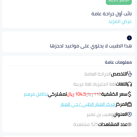
نائب أول جراحة عامة
عرض المزيد
هذا الطبيب لا يحتوي على مواعيد لحجزها
معلومات عامة
التخصص
الجراحة العامة
اللغات
لغة انجليزية, لغة عربية
سعر الكشفية
110
ريال
104.5
ريال
لمشتركي
تكافل مرهم
المركز
مركز المنار الطبي
/
حي المنار
العنوان
وهيب بن عمير
عدد المشاهدات
525 مشاهدة