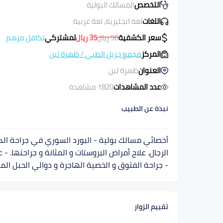
التخصص
المسالك البولية
اللغات
لغة انجليزية, لغة عربية
سعر الكشفية
50
ريال
35
ريال
لمشتركي
تكافل مرهم
المركز
مجمع جزيل الطبي
/
ظهرة لبن
العنوان
ظهرة لبن
عدد المشاهدات
1820 مشاهدة
نبذة عن الطبيب
أخصائي مسالك بولية - البورد السوري في جراحة الكل
الرجال. علاج أمراض البروستات و المثانة و جراحتها. - 
- جراحة الفتوق و الخصية الهاجرة و دوالي الحبل المنو
تقييم الزوار