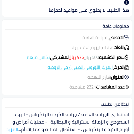
هذا الطبيب لا يحتوي على مواعيد لحجزها
معلومات عامة
التخصص
الجراحة العامة
اللغات
لغة انجليزية, لغة عربية
سعر الكشفية
500
ريال
475
ريال
لمشتركي
تكافل مرهم
المركز
المركز الأوروبي الطبي
/
حي الروضة
العنوان
شارع النهضة
عدد المشاهدات
2321 مشاهدة
نبذة عن الطبيب
استشاري الجراحة العامة / جراحة الكبد و البنكرياس - البورد
السعودي و الزمالة الاسترالية و الايطالية . - عمليات أمراض و
أورام الكبد و البنكرياس . - استئصال المرارة و عمليات أم
...
المزيد