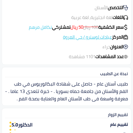
التخصص
الأسنان
اللغات
لغة انجليزية, لغة عربية
سعر الكشفية
100
ريال
50
ريال
لمشتركي
تكافل مرهم
المركز
عيادات لوسترو
/
حي المروة
العنوان
حراء
عدد المشاهدات
1101 مشاهدة
نبذة عن الطبيب
طبيب أسنان عام - حاصل على شهادة البكالوريوس في طب
الفم والأسنان من جامعة حماه بسوريا . - خبرة تتعدى 13 عاما . -
معرفة واسعة فى طب الأسنان العام والعناية بصحة الفم .
تقييم الزوار
الدكتور
5.0
تقييم عام