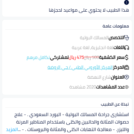
هذا الطبيب لا يحتوي على مواعيد لحجزها
معلومات عامة
التخصص
المسالك البولية
اللغات
لغة انجليزية, لغة عربية
سعر الكشفية
500
ريال
475
ريال
لمشتركي
تكافل مرهم
المركز
المركز الأوروبي الطبي
/
حي الروضة
العنوان
شارع النهضة
عدد المشاهدات
2020 مشاهدة
نبذة عن الطبيب
استشارى جراحة المسالك البولية - البورد السعودي . - علاج
حصوات المثانة والحالبين والكلى باستخدام المناظير المرنة
والليزر. - معالجة التهابات الكلى والمثانة والبروستات . -
...
المزيد