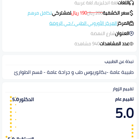
اللغات
لغة انجليزية, لغة عربية
سعر الكشفية
200
ريال
190
ريال
لمشتركي
تكافل مرهم
المركز
المركز الأوروبي الطبي
/
حي الروضة
العنوان
شارع النهضة
عدد المشاهدات
940 مشاهدة
نبذة عن الطبيب
طبيبة عامة -بكالوريوس طب و جراحة عامة - قسم الطوارئ
تقييم الزوار
الدكتور
5.0
تقييم عام
5.0