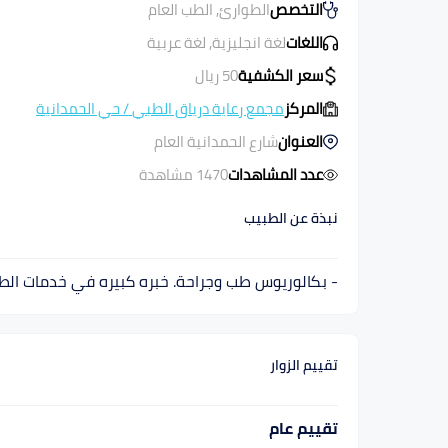
التخصص
الطوارئ, الطب العام
اللغات
لغة انجليزية, لغة عربية
سعر الكشفية
50
ريال
المركز
مجمع رعاية درياق الطبي
/
حي الحمدانية
العنوان
شارع الحمدانية العام
عدد المشاهدات
1470 مشاهدة
نبذة عن الطبيب
- بكالوريوس طب وجراحة. خبره كبيره في خدمات الطوا
تقييم الزوار
تقييم عام