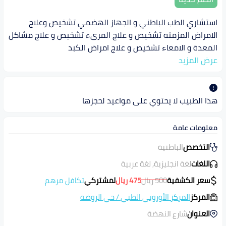
استشاري الطب الباطني و الجهاز الهضمي تشخيص وعلاج
الامراض المزمنه تشخيص و علاج المرىء تشخيص و علاج مشاكل
المعدة و الامعاء تشخيص و علاج امراض الكبد
عرض المزيد
هذا الطبيب لا يحتوي على مواعيد لحجزها
معلومات عامة
التخصص
الباطنية
اللغات
لغة انجليزية, لغة عربية
سعر الكشفية
500
ريال
475
ريال
لمشتركي
تكافل مرهم
المركز
المركز الأوروبي الطبي
/
حي الروضة
العنوان
شارع النهضة