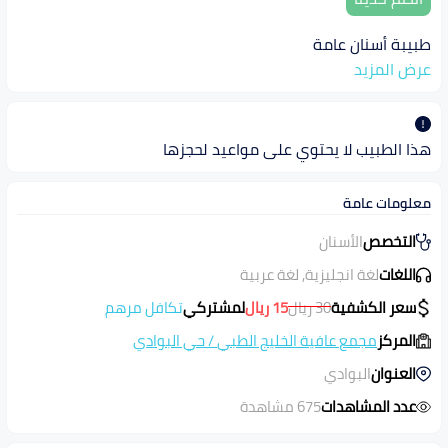
طبيبة أسنان عامة
عرض المزيد
هذا الطبيب لا يحتوي على مواعيد لحجزها
معلومات عامة
التخصص
الأسنان
اللغات
لغة انجليزية, لغة عربية
سعر الكشفية
30
ريال
15
ريال
لمشتركي
تكافل مرهم
المركز
مجمع عافية الخليج الطبي
/
حي البوادي
العنوان
البوادي
عدد المشاهدات
675 مشاهدة