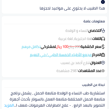
هذا الطبيب لا يحتوي على مواعيد لحجزها
معلومات عامة
التخصص
النساء و الولادة
اللغات
لغة انجليزية, لغة عربية
سعر الكشفية
200
ريال
100
ريال
لمشتركي
تكافل مرهم
المركز
مجمع الأطباء الخمسة الطبي
/
حي النعيم
العنوان
شارع أحمد بن عسيب
عدد المشاهدات
2587 مشاهدة
نبذة عن الطبيب
استشارية طب النساء و الولادة متابعة الحمل ، يشمل برنامج
متابعة الحمل المختلفة متابعة العمل بالسونار بأحدث أجهزة
التصوير بالبعد الرابع . - علاج اضطرابات الهرمونات ضعف ا
...
المزيد