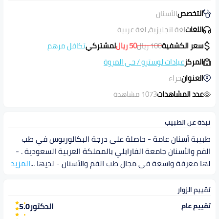
التخصص
الأسنان
اللغات
لغة انجليزية, لغة عربية
سعر الكشفية
100
ريال
50
ريال
لمشتركي
تكافل مرهم
المركز
عيادات لوسترو
/
حي المروة
العنوان
حراء
عدد المشاهدات
1073 مشاهدة
نبذة عن الطبيب
طبيبة أسنان عامة - حاصلة على درجة البكالوريوس في طب
الفم والأسنان جامعة الفارابلي بالمملكة العربية السعودية . -
لها معرفة واسعة فى مجال طب الفم والأسنان - لديها
...
المزيد
تقييم الزوار
الدكتور
5.0
تقييم عام