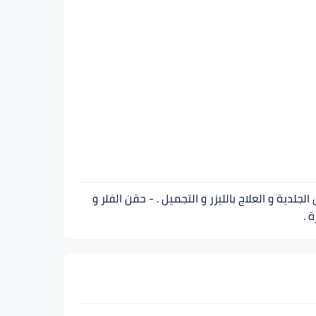
ية . -دبلومة الليزر جامعة الأزهر . - خبرة أكثر من 10 سنوات في الأمراض الجلدية و العلاج بالليزر و التجميل . - حقن الفلر و
 .