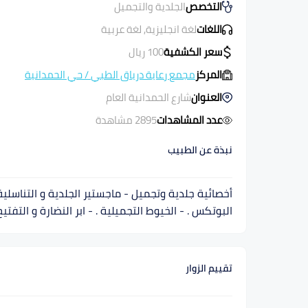
التخصص
الجلدية والتجميل
اللغات
لغة انجليزية, لغة عربية
سعر الكشفية
100
ريال
المركز
مجمع رعاية درياق الطبي
/
حي الحمدانية
العنوان
شارع الحمدانية العام
عدد المشاهدات
2895 مشاهدة
نبذة عن الطبيب
البوتكس . - الخيوط التجميلية . - ابر النضارة و التفت
تقييم الزوار