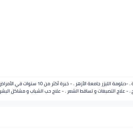
أخصائية جلدية وتجميل - ماجستير الجلدية و التناسل
يح . - علاج التصبغات و تساقط الشعر . - علاج حب الشباب و مشاكل البشرة