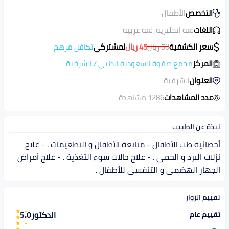
التخصص
الأطفال
اللغات
لغة انجليزية, لغة عربية
سعر الكشفية
50
ريال
45
ريال
لمشتركي
تكافل مرهم
المركز
مجمع صفوة السعودية الطبي
/
الشرفية
العنوان
الشرفية
عدد المشاهدات
1286 مشاهدة
نبذة عن الطبيب
أخصائية طب الأطفال - متابعة الأطفال و التطعيمات . - علاج
نزلات البرد و الحمى . - علاج حالات سوء التغذية . - علاج أمراض
الجهاز الهضمي و التنفسي للأطفال .
تقييم الزوار
الدكتور
5.0
تقييم عام