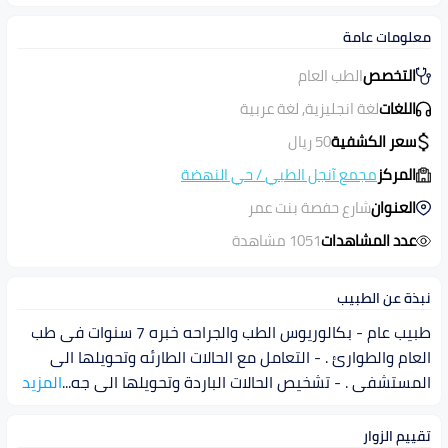
معلومات عامة
التخصص
الطب العام
اللغات
لغة انجليزية, لغة عربية
سعر الكشفية
50
ريال
المركز
مجمع آنجل الطبي
/
حي النهضة
العنوان
شارع حفصة بنت عمر
عدد المشاهدات
1051 مشاهدة
نبذة عن الطبيب
طبيب عام - بكالوريوس الطب والجراحه خبره 7 سنوات فى طب
العام والطوارئ . - التعامل مع الحالات الطارئه وتحويلها الى
المستشفى . - تشخيص الحالات الباردة وتحويلها الى جه
...
المزيد
تقييم الزوار