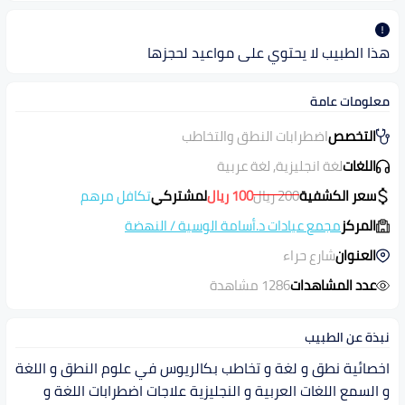
هذا الطبيب لا يحتوي على مواعيد لحجزها
معلومات عامة
التخصص
اضطرابات النطق والتخاطب
اللغات
لغة انجليزية, لغة عربية
سعر الكشفية
200
ريال
100
ريال
لمشتركي
تكافل مرهم
المركز
مجمع عيادات د.أسامة الوسية
/
النهضة
العنوان
شارع حراء
عدد المشاهدات
1286 مشاهدة
نبذة عن الطبيب
اخصائية نطق و لغة و تخاطب بكالريوس في علوم النطق و اللغة
و السمع اللغات العربية و النجليزية علاجات اضطرابات اللغة و